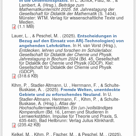
in die Unterrichtspraxis
Lambert, A. (Hrsg.)
,
Beiträge zum
Mathematikunterricht 2025. 58. Jahrestagung der
Gesellschaft für Didaktik der Mathematik
(S. 1404).
Münster: WTM. Verlag für wissenschaftliche Texte und
Medien.
(1.1 MB)
Lauer, L. , & Peschel, M.
. (2025).
Entscheidungen in
Bezug auf den Einsatz von AR(-Technologien) von
. In
H. van Vorst (Hrsg.)
,
angehenden Lehrkräften
Entdecken, lehren und forschen im Schülerlabor.
Gesellschaft für Didaktik der Chemie und Physik.
Jahrestagung in Bochum 2024
(Bd. 45, Gesellschaft
für Didaktik der Chemie und Physik (GDCP). Kiel:
Gesellschaft für Didaktik der Chemie und Physik
(GDCP).
(318.6 KB)
Kihm, P. , Stadler-Altmann, U. , Herrmann, F. , & Schulte-
Buskase, A.
. (2025).
Fremde Welten, unentdeckte
. In
U.
Gebiete und zu erforschendes Neuland
Stadler-Altmann, Herrmann, F. , Kihm, P. , & Schulte-
Buskase, A. (Hrsg.)
,
Atlas der
Hochschullernwerkstätten. Ein (un-)vollständiges
Kompendium
(Bd. 16, Lernen und Studieren in
Lernwerkstätten. Impulse für Theorie und Praxis, S.
635-640). Bad Heilbrunn: Verlag Julius Klinkhardt.
(235.42 KB)
Kelkel, M. , Kihm, P. , Fischer, M. , & Peschel, M.
. (2025).