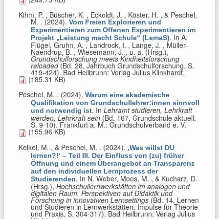
Kihm, P. , Büscher, K. , Eckoldt, J. , Köster, H. , & Peschel,
M.
. (2024).
Vom Freien Explorieren und
Experimentieren zum Offenen Experimentieren im
. In
A.
Projekt „Leistung macht Schule“ (LemaS)
Flügel, Gruhn, A. , Landrock, I. , Lange, J. , Müller-
Naendrup, B. , Wiesemann, J. , u. a. (Hrsg.)
,
Grundschulforschung meets Kindheitsforschung
reloaded
(Bd. 28, Jahrbuch Grundschulforschung, S.
419-424). Bad Heilbrunn: Verlag Julius Klinkhardt.
(185.31 KB)
Peschel, M.
. (2024).
Warum eine akademische
Qualifikation von Grundschullehrer:innen sinnvoll
. In
Lehramt studieren, Lehrkraft
und notwendig ist
werden, Lehrkraft sein
(Bd. 167, Grundschule aktuell,
S. 9-10). Frankfurt a. M.: Grundschulverband e. V.
(155.96 KB)
Kelkel, M. , & Peschel, M.
. (2024).
‚Was willst DU
lernen?!‘ – Teil III. Der Einfluss von (zu) früher
Öffnung und einem Überangebot an Transparenz
auf den individuellen Lernprozess der
. In
N. Weber, Moos, M. , & Kucharz, D.
Studierenden
(Hrsg.)
,
Hochschullernwerkstätten im analogen und
digitalen Raum. Perspektiven auf Didaktik und
Forschung in innovativen Lernsettings
(Bd. 14, Lernen
und Studieren in Lernwerkstätten. Impulse für Theorie
und Praxis, S. 304-317). Bad Heilbrunn: Verlag Julius