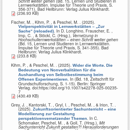
Schritt weiter gehen
(Bd. 15, Lernen und Studieren in
Lernwerkstätten. Impulse für Theorie und Praxis, S.
356-371). Bad Heilbrunn: Verlag Julius Klinkhardt.
(236.93 KB)
Fischer, M. , Kihm, P. , & Peschel, M.
. (2025).
Vielperspektivität in Lernwerkstätten – „Zur
. In
D. Longhino, Frauscher, E. ,
Sache“ (reloaded)
Imp, C. , & Stöckl, C. (Hrsg.)
,
Vernetzung in
Hochschullernwerkstätten – einen Schritt weiter gehen
(Bd. 15, Lernen und Studieren in Lernwerkstätten.
Impulse für Theorie und Praxis, S. 341-355). Bad
Heilbrunn: Verlag Julius Klinkhardt.
(233.8 KB)
Kihm, P. , & Peschel, M.
. (2025).
Wider die Worte. Die
Bedeutung von Nonverbalitäten für die
Aushandlung von Selbstbestimmung beim
. In (Bd. 18, Zeitschrift für
Offenen Experimentieren
Grundschulforschung, S. 1-15). Berlin: Springer
Verlag. doi:https://doi.org/10.1007/s42278-025-00235-
7
(430.49 KB)
Grey, J. , Kantorski, T. , Gryl, I. , Peschel, M. , & Irion, T.
.
(2025).
Zukunftsorientierter Sachunterricht – eine
Modellierung zur Gestaltung
. In
C.
perspektivenvernetzender Themen
Schomaker, Peschel, M. , & Goll, T. (Hrsg.)
,
Mit
Sachunterricht Zukunft gestalten?! Herausforderungen