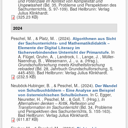
und Potenziale im Kontext von Komplexität und
Ungewissheit
(Bd. 35, Probleme und Perspektiven des
Sachunterrichts, S. 97-109). Bad Heilbrunn: Verlag
Julius Klinkhardt.
(325.23 KB)
2024
Peschel, M. , & Platz, M.
. (2024).
Algorithmen aus Sicht
der Sachunterrichts- und Mathematikdidaktik –
Elemente der Digital Literacy im
. In
fächerverbindenden Unterricht der Primarstufe
A. Flügel, Gruhn, A. , Landrock, I. , Lange, J. , Müller-
Naendrup, B. , Wiesemann, J. , u. a. (Hrsg.)
,
Grundschulforschung meets Kindheitsforschung
reloaded
(Bd. 28, Jahrbuch Grundschulforschung, S.
445-450). Bad Heilbrunn: Verlag Julius Klinkhardt.
(232.5 KB)
Neuböck-Hubinger, B. , & Peschel, M.
. (2024).
Der Wandel
von Schulbuchbildern – Eine Analyse am Beispiel
. In
C. Egger,
von österreichischen Schulbüchern
Neureiter, H. , Peschel, M. , & Goll, T. (Hrsg.)
,
In
Alternativen denken – Kritik, Reflexion und
Transformation im Sachunterricht
(Bd. 34, Probleme
und Perspektiven des Sachunterrichts, S. 155-163).
Bad Heilbrunn: Verlag Julius Klinkhardt.
(611.87 KB)