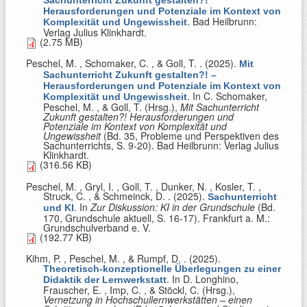
Herausforderungen und Potenziale im Kontext von
. Bad Heilbrunn:
Komplexität und Ungewissheit
Verlag Julius Klinkhardt.
(2.75 MB)
Peschel, M. , Schomaker, C. , & Goll, T.
. (2025).
Mit
Sachunterricht Zukunft gestalten?! –
Herausforderungen und Potenziale im Kontext von
. In
C. Schomaker,
Komplexität und Ungewissheit
Peschel, M. , & Goll, T. (Hrsg.)
,
Mit Sachunterricht
Zukunft gestalten?! Herausforderungen und
Potenziale im Kontext von Komplexität und
Ungewissheit
(Bd. 35, Probleme und Perspektiven des
Sachunterrichts, S. 9-20). Bad Heilbrunn: Verlag Julius
Klinkhardt.
(316.56 KB)
Peschel, M. , Gryl, I. , Goll, T. , Dunker, N. , Kosler, T. ,
Struck, C. , & Schmeinck, D.
. (2025).
Sachunterricht
. In
Zur Diskussion: KI in der Grundschule
(Bd.
und KI
170, Grundschule aktuell, S. 16-17). Frankfurt a. M.:
Grundschulverband e. V.
(192.77 KB)
Kihm, P. , Peschel, M. , & Rumpf, D.
. (2025).
Theoretisch-konzeptionelle Überlegungen zu einer
. In
D. Longhino,
Didaktik der Lernwerkstatt
Frauscher, E. , Imp, C. , & Stöckl, C. (Hrsg.)
,
Vernetzung in Hochschullernwerkstätten – einen