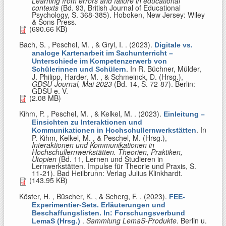
Learning from errors and failure in educational
contexts
(Bd. 93, British Journal of Educational
Psychology, S. 368-385). Hoboken, New Jersey: Wiley
& Sons Press.
(690.66 KB)
Bach, S. , Peschel, M. , & Gryl, I.
. (2023).
Digitale vs.
analoge Kartenarbeit im Sachunterricht –
Unterschiede im Kompetenzerwerb von
. In
R. Büchner, Mülder,
Schülerinnen und Schülern
J. Philipp, Harder, M. , & Schmeinck, D. (Hrsg.)
,
GDSU-Journal, Mai 2023
(Bd. 14, S. 72-87). Berlin:
GDSU e. V.
(2.08 MB)
Kihm, P. , Peschel, M. , & Kelkel, M.
. (2023).
Einleitung –
Einsichten zu Interaktionen und
. In
Kommunikationen in Hochschullernwerkstätten
P. Kihm, Kelkel, M. , & Peschel, M. (Hrsg.)
,
Interaktionen und Kommunikationen in
Hochschullernwerkstätten. Theorien, Praktiken,
Utopien
(Bd. 11, Lernen und Studieren in
Lernwerkstätten. Impulse für Theorie und Praxis, S.
11-21). Bad Heilbrunn: Verlag Julius Klinkhardt.
(143.95 KB)
Köster, H. , Büscher, K. , & Scherg, F.
. (2023).
FEE-
Experimentier-Sets. Erläuterungen und
Beschaffungslisten. In: Forschungsverbund
.
Sammlung LemaS-Produkte
. Berlin u.
LemaS (Hrsg.)