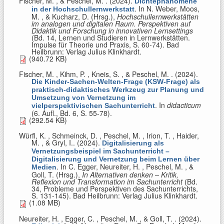
Fischer, M. , & Peschel, M.
. (2024).
Dichtephänomene
. In
N. Weber, Moos,
in der Hochschullernwerkstatt
M. , & Kucharz, D. (Hrsg.)
,
Hochschullernwerkstätten
im analogen und digitalen Raum. Perspektiven auf
Didaktik und Forschung in innovativen Lernsettings
(Bd. 14, Lernen und Studieren in Lernwerkstätten.
Impulse für Theorie und Praxis, S. 60-74). Bad
Heilbrunn: Verlag Julius Klinkhardt.
(940.72 KB)
Fischer, M. , Kihm, P. , Kneis, S. , & Peschel, M.
. (2024).
Die Kinder-Sachen-Welten-Frage (KSW-Frage) als
praktisch-didaktisches Werkzeug zur Planung und
Umsetzung von Vernetzung im
. In
didacticum
vielperspektivischen Sachunterricht
(6. Aufl., Bd. 6, S. 55-78).
(292.54 KB)
Würfl, K. , Schmeinck, D. , Peschel, M. , Irion, T. , Haider,
M. , & Gryl, I.
. (2024).
Digitalisierung als
Vernetzungsbeispiel im Sachunterricht –
Digitalisierung und Vernetzung beim Lernen über
. In
C. Egger, Neureiter, H. , Peschel, M. , &
Medien
Goll, T. (Hrsg.)
,
In Alternativen denken – Kritik,
Reflexion und Transformation im Sachunterricht
(Bd.
34, Probleme und Perspektiven des Sachunterrichts,
S. 131-145). Bad Heilbrunn: Verlag Julius Klinkhardt.
(1.08 MB)
Neureiter, H. , Egger, C. , Peschel, M. , & Goll, T.
. (2024).