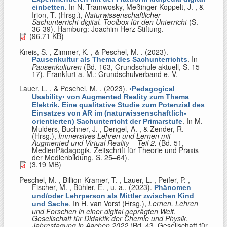
. In
N. Tramwosky, Meßinger-Koppelt, J. , &
einbetten
Irion, T. (Hrsg.)
,
Naturwissenschaftlicher
Sachunterricht digital. Toolbox für den Unterricht
(S.
36-39). Hamburg: Joachim Herz Stiftung.
(96.71 KB)
Kneis, S. , Zimmer, K. , & Peschel, M.
. (2023).
. In
Pausenkultur als Thema des Sachunterrichts
Pausenkulturen
(Bd. 163, Grundschule aktuell, S. 15-
17). Frankfurt a. M.: Grundschulverband e. V.
Lauer, L. , & Peschel, M.
. (2023).
‹Pedagogical
Usability› von Augmented Reality zum Thema
Elektrik. Eine qualitative Studie zum Potenzial des
Einsatzes von AR im (naturwissenschaftlich-
. In
M.
orientierten) Sachunterricht der Primarstufe
Mulders, Buchner, J. , Dengel, A. , & Zender, R.
(Hrsg.)
,
Immersives Lehren und Lernen mit
Augmented und Virtual Reality – Teil 2.
(Bd. 51,
MedienPädagogik. Zeitschrift für Theorie und Praxis
der Medienbildung, S. 25–64).
(3.19 MB)
Peschel, M. , Billion-Kramer, T. , Lauer, L. , Peifer, P. ,
Fischer, M. , Bühler, E. , u. a.
. (2023).
Phänomen
und/oder Lehrperson als Mittler zwischen Kind
. In
H. van Vorst (Hrsg.)
,
Lernen, Lehren
und Sache
und Forschen in einer digital geprägten Welt.
Gesellschaft für Didaktik der Chemie und Physik.
Jahrestagung in Aachen 2022
(Bd. 43, Gesellschaft für