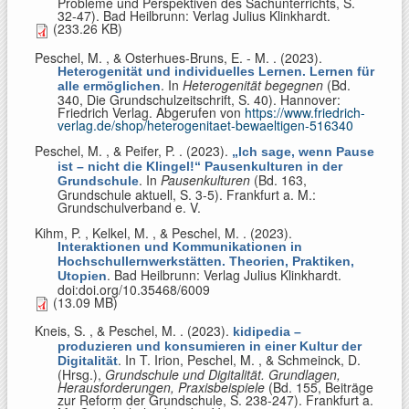
Probleme und Perspektiven des Sachunterrichts, S.
32-47). Bad Heilbrunn: Verlag Julius Klinkhardt.
(233.26 KB)
Peschel, M. , & Osterhues-Bruns, E. - M.
. (2023).
Heterogenität und individuelles Lernen. Lernen für
. In
Heterogenität begegnen
(Bd.
alle ermöglichen
340, Die Grundschulzeitschrift, S. 40). Hannover:
Friedrich Verlag. Abgerufen von
https://www.friedrich-
verlag.de/shop/heterogenitaet-bewaeltigen-516340
Peschel, M. , & Peifer, P.
. (2023).
„Ich sage, wenn Pause
ist – nicht die Klingel!“ Pausenkulturen in der
. In
Pausenkulturen
(Bd. 163,
Grundschule
Grundschule aktuell, S. 3-5). Frankfurt a. M.:
Grundschulverband e. V.
Kihm, P. , Kelkel, M. , & Peschel, M.
. (2023).
Interaktionen und Kommunikationen in
Hochschullernwerkstätten. Theorien, Praktiken,
. Bad Heilbrunn: Verlag Julius Klinkhardt.
Utopien
doi:doi.org/10.35468/6009
(13.09 MB)
Kneis, S. , & Peschel, M.
. (2023).
kidipedia –
produzieren und konsumieren in einer Kultur der
. In
T. Irion, Peschel, M. , & Schmeinck, D.
Digitalität
(Hrsg.)
,
Grundschule und Digitalität. Grundlagen,
Herausforderungen, Praxisbeispiele
(Bd. 155, Beiträge
zur Reform der Grundschule, S. 238-247). Frankfurt a.