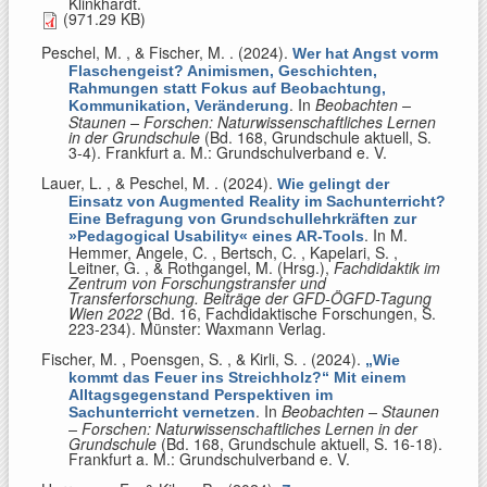
Klinkhardt.
(971.29 KB)
Peschel, M. , & Fischer, M.
. (2024).
Wer hat Angst vorm
Flaschengeist? Animismen, Geschichten,
Rahmungen statt Fokus auf Beobachtung,
. In
Beobachten –
Kommunikation, Veränderung
Staunen – Forschen: Naturwissenschaftliches Lernen
in der Grundschule
(Bd. 168, Grundschule aktuell, S.
3-4). Frankfurt a. M.: Grundschulverband e. V.
Lauer, L. , & Peschel, M.
. (2024).
Wie gelingt der
Einsatz von Augmented Reality im Sachunterricht?
Eine Befragung von Grundschullehrkräften zur
. In
M.
»Pedagogical Usability« eines AR-Tools
Hemmer, Angele, C. , Bertsch, C. , Kapelari, S. ,
Leitner, G. , & Rothgangel, M. (Hrsg.)
,
Fachdidaktik im
Zentrum von Forschungstransfer und
Transferforschung. Beiträge der GFD-ÖGFD-Tagung
Wien 2022
(Bd. 16, Fachdidaktische Forschungen, S.
223-234). Münster: Waxmann Verlag.
Fischer, M. , Poensgen, S. , & Kirli, S.
. (2024).
„Wie
kommt das Feuer ins Streichholz?“ Mit einem
Alltagsgegenstand Perspektiven im
. In
Beobachten – Staunen
Sachunterricht vernetzen
– Forschen: Naturwissenschaftliches Lernen in der
Grundschule
(Bd. 168, Grundschule aktuell, S. 16-18).
Frankfurt a. M.: Grundschulverband e. V.