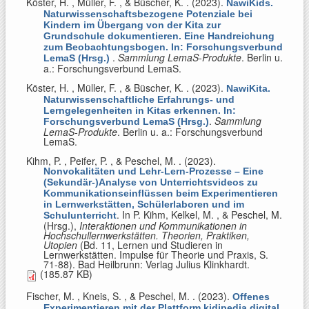
Köster, H. , Müller, F. , & Büscher, K.
. (2023).
NawiKids.
Naturwissenschaftsbezogene Potenziale bei
Kindern im Übergang von der Kita zur
Grundschule dokumentieren. Eine Handreichung
zum Beobachtungsbogen. In: Forschungsverbund
.
Sammlung LemaS-Produkte
. Berlin u.
LemaS (Hrsg.)
a.: Forschungsverbund LemaS.
Köster, H. , Müller, F. , & Büscher, K.
. (2023).
NawiKita.
Naturwissenschaftliche Erfahrungs- und
Lerngelegenheiten in Kitas erkennen. In:
.
Sammlung
Forschungsverbund LemaS (Hrsg.)
LemaS-Produkte
. Berlin u. a.: Forschungsverbund
LemaS.
Kihm, P. , Peifer, P. , & Peschel, M.
. (2023).
Nonvokalitäten und Lehr-Lern-Prozesse – Eine
(Sekundär-)Analyse von Unterrichtsvideos zu
Kommunikationseinflüssen beim Experimentieren
in Lernwerkstätten, Schülerlaboren und im
. In
P. Kihm, Kelkel, M. , & Peschel, M.
Schulunterricht
(Hrsg.)
,
Interaktionen und Kommunikationen in
Hochschullernwerkstätten. Theorien, Praktiken,
Utopien
(Bd. 11, Lernen und Studieren in
Lernwerkstätten. Impulse für Theorie und Praxis, S.
71-88). Bad Heilbrunn: Verlag Julius Klinkhardt.
(185.87 KB)
Fischer, M. , Kneis, S. , & Peschel, M.
. (2023).
Offenes
Experimentieren mit der Plattform kidipedia digital