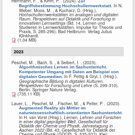
Herrmann, F. , & Kihm, P.
. (2024).
Zur
. In
N.
Begriffsbestimmung Hochschullernwerkstatt
Weber, Moos, M. , & Kucharz, D. (Hrsg.)
,
Hochschullernwerkstätten im analogen und digitalen
Raum. Perspektiven auf Didaktik und Forschung in
innovativen Lernsettings
(Bd. 14, Lernen und
Studieren in Lernwerkstätten. Impulse für Theorie und
Praxis, S. 285-296). Bad Heilbrunn: Verlag Julius
Klinkhardt.
(1.04 MB)
2023
Peschel, M. , Bach, S. , & Seibert, I.
. (2023).
Algorithmisches Lernen im Sachunterricht.
Kompetenter Umgang mit Daten am Beispiel von
. In
F. Pettig & Gryl, I. (Hrsg.)
,
digitalen Geomedien
Geographische Bildung in digitalen Kulturen.
Perspektiven für Forschung und Lehre
(S. 299-310).
Berlin: Springer Nature Verlag.
(735.11 KB)
Lauer, L. , Peschel, M. , Fischer, M. , & Peifer, P.
. (2023).
Augmented Reality als Mittler im
.
naturwissenschaftlich-orientierten Sachunterricht
In
H. van Vorst (Hrsg.)
,
Lernen, Lehren und Forschen
in einer digital geprägten Welt. Gesellschaft für
Didaktik der Chemie und Physik. Jahrestagung in
Aachen 2022
(Bd. 43, Gesellschaft für Didaktik der
Chemie und Physik (GDCP), S. 525-527). Kiel: