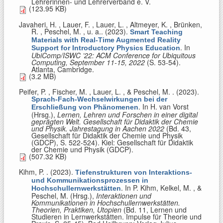
Lehrerinnen- und Lehrerverband e. V.
(123.95 KB)
Javaheri, H. , Lauer, F. , Lauer, L. , Altmeyer, K. , Brünken,
R. , Peschel, M. , u. a.
. (2023).
Smart Teaching
Materials with Real-Time Augmented Reality
. In
Support for Introductory Physics Education
UbiComp/ISWC ’22: ACM Conference for Ubiquitous
Computing, September 11-15, 2022
(S. 53-54).
Atlanta, Cambridge.
(3.2 MB)
Peifer, P. , Fischer, M. , Lauer, L. , & Peschel, M.
. (2023).
Sprach-Fach-Wechselwirkungen bei der
. In
H. van Vorst
Erschließung von Phänomenen
(Hrsg.)
,
Lernen, Lehren und Forschen in einer digital
geprägten Welt. Gesellschaft für Didaktik der Chemie
und Physik. Jahrestagung in Aachen 2022
(Bd. 43,
Gesellschaft für Didaktik der Chemie und Physik
(GDCP), S. 522-524). Kiel: Gesellschaft für Didaktik
der Chemie und Physik (GDCP).
(507.32 KB)
Kihm, P.
. (2023).
Tiefenstrukturen von Interaktions-
und Kommunikationsprozessen in
. In
P. Kihm, Kelkel, M. , &
Hochschullernwerkstätten
Peschel, M. (Hrsg.)
,
Interaktionen und
Kommunikationen in Hochschullernwerkstätten.
Theorien, Praktiken, Utopien
(Bd. 11, Lernen und
Studieren in Lernwerkstätten. Impulse für Theorie und