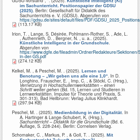
GDSU-Vorstand", "
. (2025).
Künstliche Intelligenz (KI)
im Sachunterricht. Positionspapier der GDSU
. Berlin: Gesellschaft für Didaktik des
(2025)
Sachunterrichts e. V. (GDSU). Abgerufen von
https://gdsu.de/sites/default/files/PDF/GDSU_2025_Position
(113.17 KB)
Irion, T. , Lange, S. Désirée, Pohlmann-Rother, S. , Ade, L.
, Authenrieth, D. , Bergner, N. , u. a.
. (2025).
.
Künstliche Intelligenz in der Grundschule
Abgerufen von
https://www.dgfe.de/fileadmin/OrdnerRedakteure/Sektionen
in-der-GS.pdf
(274.12 KB)
Kelkel, M. , & Peschel, M.
. (2025).
Lernen und
. In
D.
Benotung – „Wir geben uns alle eine 1,0“
Longhino, Frauscher, E. , Imp, C. , & Stöckl, C. (Hrsg.)
,
Vernetzung in Hochschullernwerkstätten – einen
Schritt weiter gehen
(Bd. 15, Lernen und Studieren in
Lernwerkstätten. Impulse für Theorie und Praxis, S.
301-313). Bad Heilbrunn: Verlag Julius Klinkhardt.
(297.94 KB)
Peschel, M.
. (2025).
. In
Medienbildung in der Digitalität
A. Hartinger & Lange-Schubert, K. (Hrsg.)
,
Sachunterricht – Didaktik für die Grundschule
(Bd. 6.
Auflage, S. 228-244). Berlin: Cornelsen Verlag.
Schomaker, C. , Markus, P. , & Goll, T.
. (2025).
Mit
Sachunterricht Zukunft gestalten?!