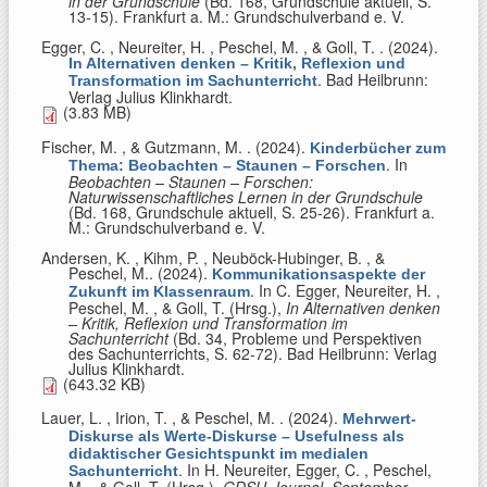
in der Grundschule
(Bd. 168, Grundschule aktuell, S.
13-15). Frankfurt a. M.: Grundschulverband e. V.
Egger, C. , Neureiter, H. , Peschel, M. , & Goll, T.
. (2024).
In Alternativen denken – Kritik, Reflexion und
. Bad Heilbrunn:
Transformation im Sachunterricht
Verlag Julius Klinkhardt.
(3.83 MB)
Fischer, M. , & Gutzmann, M.
. (2024).
Kinderbücher zum
. In
Thema: Beobachten – Staunen – Forschen
Beobachten – Staunen – Forschen:
Naturwissenschaftliches Lernen in der Grundschule
(Bd. 168, Grundschule aktuell, S. 25-26). Frankfurt a.
M.: Grundschulverband e. V.
Andersen, K. , Kihm, P. , Neuböck-Hubinger, B. , &
Peschel, M.
. (2024).
Kommunikationsaspekte der
. In
C. Egger, Neureiter, H. ,
Zukunft im Klassenraum
Peschel, M. , & Goll, T. (Hrsg.)
,
In Alternativen denken
– Kritik, Reflexion und Transformation im
Sachunterricht
(Bd. 34, Probleme und Perspektiven
des Sachunterrichts, S. 62-72). Bad Heilbrunn: Verlag
Julius Klinkhardt.
(643.32 KB)
Lauer, L. , Irion, T. , & Peschel, M.
. (2024).
Mehrwert-
Diskurse als Werte-Diskurse – Usefulness als
didaktischer Gesichtspunkt im medialen
. In
H. Neureiter, Egger, C. , Peschel,
Sachunterricht