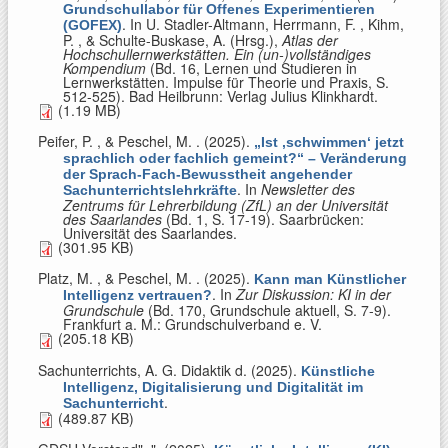
Grundschullabor für Offenes Experimentieren
. In
U. Stadler-Altmann, Herrmann, F. , Kihm,
(GOFEX)
P. , & Schulte-Buskase, A. (Hrsg.)
,
Atlas der
Hochschullernwerkstätten. Ein (un-)vollständiges
Kompendium
(Bd. 16, Lernen und Studieren in
Lernwerkstätten. Impulse für Theorie und Praxis, S.
512-525). Bad Heilbrunn: Verlag Julius Klinkhardt.
(1.19 MB)
Peifer, P. , & Peschel, M.
. (2025).
„Ist ‚schwimmen‘ jetzt
sprachlich oder fachlich gemeint?“ – Veränderung
der Sprach-Fach-Bewusstheit angehender
. In
Newsletter des
Sachunterrichtslehrkräfte
Zentrums für Lehrerbildung (ZfL) an der Universität
des Saarlandes
(Bd. 1, S. 17-19). Saarbrücken:
Universität des Saarlandes.
(301.95 KB)
Platz, M. , & Peschel, M.
. (2025).
Kann man Künstlicher
. In
Zur Diskussion: KI in der
Intelligenz vertrauen?
Grundschule
(Bd. 170, Grundschule aktuell, S. 7-9).
Frankfurt a. M.: Grundschulverband e. V.
(205.18 KB)
Sachunterrichts, A. G. Didaktik d
. (2025).
Künstliche
Intelligenz, Digitalisierung und Digitalität im
.
Sachunterricht
(489.87 KB)