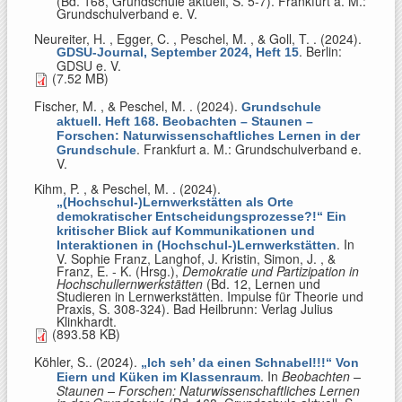
(Bd. 168, Grundschule aktuell, S. 5-7). Frankfurt a. M.:
Grundschulverband e. V.
Neureiter, H. , Egger, C. , Peschel, M. , & Goll, T.
. (2024).
. Berlin:
GDSU-Journal, September 2024, Heft 15
GDSU e. V.
(7.52 MB)
Fischer, M. , & Peschel, M.
. (2024).
Grundschule
aktuell. Heft 168. Beobachten – Staunen –
Forschen: Naturwissenschaftliches Lernen in der
. Frankfurt a. M.: Grundschulverband e.
Grundschule
V.
Kihm, P. , & Peschel, M.
. (2024).
„(Hochschul-)Lernwerkstätten als Orte
demokratischer Entscheidungsprozesse?!“ Ein
kritischer Blick auf Kommunikationen und
. In
Interaktionen in (Hochschul-)Lernwerkstätten
V. Sophie Franz, Langhof, J. Kristin, Simon, J. , &
Franz, E. - K. (Hrsg.)
,
Demokratie und Partizipation in
Hochschullernwerkstätten
(Bd. 12, Lernen und
Studieren in Lernwerkstätten. Impulse für Theorie und
Praxis, S. 308-324). Bad Heilbrunn: Verlag Julius
Klinkhardt.
(893.58 KB)
Köhler, S.
. (2024).
„Ich seh’ da einen Schnabel!!!“ Von
. In
Beobachten –
Eiern und Küken im Klassenraum
Staunen – Forschen: Naturwissenschaftliches Lernen