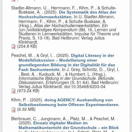
Stadler-Altmann, U. , Herrmann, F. , Kihm, P. , & Schulte-
Buskase, A.
. (2025).
Die Systematik des Atlas der
. In
U. Stadler-Altmann,
Hochschullernwerkstätten
Herrmann, F. , Kihm, P. , & Schulte-Buskase, A.
(Hrsg.)
,
Atlas der Hochschullernwerkstätten. Ein
(un-)vollständiges Kompendium
(Bd. 16, Lernen und
Studieren in Lernwerkstätten. Impulse für Theorie und
Praxis, S. 13-18). Bad Heilbrunn: Verlag Julius
Klinkhardt.
(254.8 KB)
Peschel, M. , & Gryl, I.
. (2025).
Digital Literacy in der
Modelldiskussion – Modellierung einer
grundlegenden Bildung in der Digitalität für das
. In
J. Grey, Schmitz, D. , Gryl, I.
Fach Sachunterricht
, Best, A. , Kuckuck, M. , & Humbert, L. (Hrsg.)
,
Informatische Bildung in der Grundschule. Befunde,
Diskussionen, Erfahrungen
(S. 51-64). Bad Heilbrunn:
Verlag Julius Klinkhardt. doi:10.35468/6203-04
(973.24 KB)
Kihm, P.
. (2025).
doing AGENCY: Aushandlung von
.
Selbstbestimmung beim Offenen Experimentieren
(6.32 MB)
Bierbrauer, C. , Jungmann, A. , Platz, M. , & Peschel, M.
.
(2025).
Einsatz digitaler Medien im
Mathematikunterricht der Grundschule – ein Blick
. In
L. Schick, Platz, M. , &