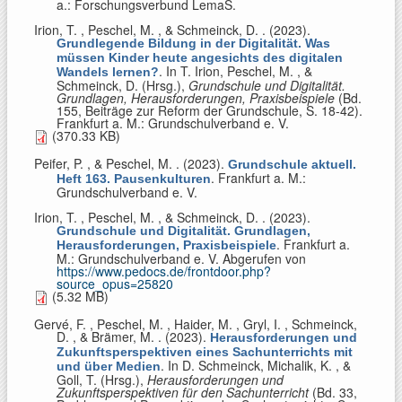
a.: Forschungsverbund LemaS.
Irion, T. , Peschel, M. , & Schmeinck, D.
. (2023).
Grundlegende Bildung in der Digitalität. Was
müssen Kinder heute angesichts des digitalen
. In
T. Irion, Peschel, M. , &
Wandels lernen?
Schmeinck, D. (Hrsg.)
,
Grundschule und Digitalität.
Grundlagen, Herausforderungen, Praxisbeispiele
(Bd.
155, Beiträge zur Reform der Grundschule, S. 18-42).
Frankfurt a. M.: Grundschulverband e. V.
(370.33 KB)
Peifer, P. , & Peschel, M.
. (2023).
Grundschule aktuell.
. Frankfurt a. M.:
Heft 163. Pausenkulturen
Grundschulverband e. V.
Irion, T. , Peschel, M. , & Schmeinck, D.
. (2023).
Grundschule und Digitalität. Grundlagen,
. Frankfurt a.
Herausforderungen, Praxisbeispiele
M.: Grundschulverband e. V. Abgerufen von
https://www.pedocs.de/frontdoor.php?
source_opus=25820
(5.32 MB)
Gervé, F. , Peschel, M. , Haider, M. , Gryl, I. , Schmeinck,
D. , & Brämer, M.
. (2023).
Herausforderungen und
Zukunftsperspektiven eines Sachunterrichts mit
. In
D. Schmeinck, Michalik, K. , &
und über Medien
Goll, T. (Hrsg.)
,
Herausforderungen und
Zukunftsperspektiven für den Sachunterricht
(Bd. 33,