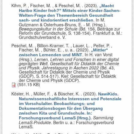
Kihm, P. , Fischer, M. , & Peschel, M.
. (2023).
„Macht
Haribo Kinder froh?“ Mittels einer Kinder-Sachen-
Welten-Frage den Themenbereich Gesundheit
. In
M.
sach- und kindorientiert erschließen
Gutzmann & Osterhues-Bruns, E. - M. (Hrsg.)
,
Bewegungskultur in der Schule
(Bd. 156, Beiträge zur
Reform der Grundschule, S. 138-154). Frankfurt a. M.:
Grundschulverband e. V.
Peschel, M. , Billion-Kramer, T. , Lauer, L. , Peifer, P. ,
Fischer, M. , Bühler, E. , u. a.
. (2023).
„Mittler“
. In
H. van Vorst
zwischen Lernenden und MINT
(Hrsg.)
,
Lernen, Lehren und Forschen in einer digital
geprägten Welt. Gesellschaft für Didaktik der Chemie
und Physik. Jahrestagung in Aachen 2022
(Bd. 43,
Gesellschaft für Didaktik der Chemie und Physik
(GDCP), S. 514-517). Kiel: Gesellschaft für Didaktik
der Chemie und Physik (GDCP).
(551.15 KB)
Köster, H. , Müller, F. , & Büscher, K.
. (2023).
NawiKids.
Naturwissenschaftliche Interessen und Potenziale
im Vorschulalter. Beobachtungs- und
Dokumentationsbogen für den Übergang
zwischen Kita und Grundschule. In:
.
Sammlung
Forschungsverbund LemaS (Hrsg.)
LemaS-Produkte
. Berlin u. a.: Forschungsverbund
LemaS.