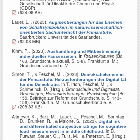
Gesellschaft für Didaktik der Chemie und Physik
(GDCP).
(624.08 KB)
Lauer, L.
. (2023).
Augmentierungen für das Erlernen
von Schaltsymboliken im naturwissenschaftlich-
.
orientierten Sachunterricht der Primarstufe
Saarbrücken: Universität des Saarlandes.
(62.08 MB)
Kihm, P.
. (2023).
Aushandlung und Mitbestimmung
. In
Pausenkulturen
(Bd.
individueller Pausenzeiten
163, Grundschule aktuell, S. 5-8). Frankfurt a. M.:
Grundschulverband e. V.
Simon, T. , & Peschel, M.
. (2023).
Demokratielernen in
der Primarstufe. Herausforderungen der Digitalität
. In
T. Irion, Peschel, M. , &
für die Demokratie
Schmeinck, D. (Hrsg.)
,
Grundschule und Digitalität.
Grundlagen, Herausforderungen, Praxisbeispiele
(Bd.
155, Beiträge zur Reform der Grundschule, S. 143-
156). Frankfurt a. M.: Grundschulverband e. V.
(208.83 KB)
Altmeyer, K. , Barz, M. , Lauer, L. , Peschel, M. , Sonntag,
D. , Brünken, R. , & Malone, S.
. (2023).
Digital ink
and differentiated subjective ratings for cognitive
. In
D.
load measurement in middle childhood
Putwain, Steuer, G. , Tulis, M. , & Peterson, E. (Hrsg.)
,