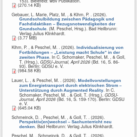
153). Bielefeld: wbv Publikation.
(270.14 KB)
Gebauer, L. Marie, Platz, M. , & Kihm, P.
. (2026).
Grundschulbildung zwischen Pädagogik und
Fachdidaktiken – Bezugsnotwendigkeiten der
. (
M. Peschel, Hrsg.
). Bad Heilbrunn:
Grundschule
Verlag Julius Klinkhardt.
(3.77 MB)
Kihm, P. , & Peschel, M.
. (2026).
Individualisierung von
Fortbildungen – „Leistung macht Schule“ in der
. In
C. Schomaker, Peschel, M. , & Goll,
zweiten Phase
T. (Hrsg.)
,
GDSU-Journal, April 2026
(Bd. 16, S. 86-
93). Berlin: GDSU e. V.
(984.58 KB)
Lauer, L. , & Peschel, M.
. (2026).
Modellvorstellungen
zum Energietransport durch elektrischen Strom –
. In
C.
Unterstützung durch Augmented Reality
Schomaker, Peschel, M. , & Goll, T. (Hrsg.)
,
GDSU-
Journal, April 2026
(Bd. 16, S. 159-170). Berlin: GDSU
e. V.
(645.04 KB)
Schmeinck, D. , Peschel, M. , & Goll, T.
. (2026).
Perspektiv(en)wechsel – Sachunterricht neu
. Bad Heilbrunn: Verlag Julius Klinkhardt.
denken
Peschel, M. , Schmeinck, D. , & Goll, T.
. (2026).