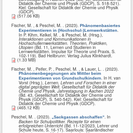
Didaktik der Chemie und Physik (GDCP), S. 518-521).
Kiel: Gesellschaft für Didaktik der Chemie und Physik
(GDCP).
(517.06 KB)
Fischer, M. , & Peschel, M.
. (2023).
Phänomenbasiertes
.
Experimentieren in (Hochschul-)Lernwerkstätten
In
P. Kihm, Kelkel, M. , & Peschel, M. (Hrsg.)
,
Interaktionen und Kommunikationen in
Hochschullernwerkstätten. Theorien, Praktiken,
Utopien
(Bd. 11, Lernen und Studieren in
Lernwerkstätten. Impulse für Theorie und Praxis, S.
102-119). Bad Heilbrunn: Verlag Julius Klinkhardt.
(1.33 MB)
Fischer, M. , Peifer, P. , Peschel, M. , & Lauer, L.
. (2023).
Phänomenbegegnungen als Mittler beim
. In
H. van
Experimentieren von Grundschulkindern
Vorst (Hrsg.)
,
Lernen, Lehren und Forschen in einer
digital geprägten Welt. Gesellschaft für Didaktik der
Chemie und Physik. Jahrestagung in Aachen 2022
(Bd. 43, Gesellschaft für Didaktik der Chemie und
Physik (GDCP), S. 540-542). Kiel: Gesellschaft für
Didaktik der Chemie und Physik (GDCP).
(465.12 KB)
Peschel, M.
. (2023).
. In
„Sackgassen abschaffen“
Backen für Schulpolitiker. Rezepte für einen
erfolgreichen Unterricht
(Bd. 11-12/2023, Lehrer und
Schule heute, S. 16-17). Saarlouis: Saarländischer