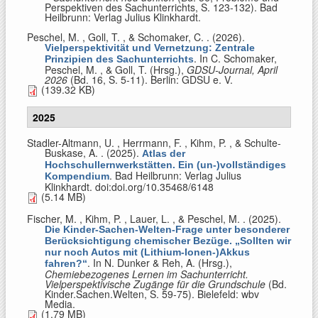
Perspektiven des Sachunterrichts, S. 123-132). Bad
Heilbrunn: Verlag Julius Klinkhardt.
Peschel, M. , Goll, T. , & Schomaker, C.
. (2026).
Vielperspektivität und Vernetzung: Zentrale
. In
C. Schomaker,
Prinzipien des Sachunterrichts
Peschel, M. , & Goll, T. (Hrsg.)
,
GDSU-Journal, April
2026
(Bd. 16, S. 5-11). Berlin: GDSU e. V.
(139.32 KB)
2025
Stadler-Altmann, U. , Herrmann, F. , Kihm, P. , & Schulte-
Buskase, A.
. (2025).
Atlas der
Hochschullernwerkstätten. Ein (un-)vollständiges
. Bad Heilbrunn: Verlag Julius
Kompendium
Klinkhardt. doi:doi.org/10.35468/6148
(5.14 MB)
Fischer, M. , Kihm, P. , Lauer, L. , & Peschel, M.
. (2025).
Die Kinder-Sachen-Welten-Frage unter besonderer
Berücksichtigung chemischer Bezüge. „Sollten wir
nur noch Autos mit (Lithium-Ionen-)Akkus
. In
N. Dunker & Reh, A. (Hrsg.)
,
fahren?“
Chemiebezogenes Lernen im Sachunterricht.
Vielperspektivische Zugänge für die Grundschule
(Bd.
Kinder.Sachen.Welten, S. 59-75). Bielefeld: wbv
Media.
(1.79 MB)