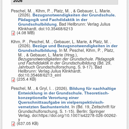
2026
Peschel, M. , Kihm, P. , Platz, M. , & Gebauer, L. Marie
.
(2026).
Bezugsnotwendigkeiten der Grundschule.
Pädagogik und Fachdidaktik in der
. Bad Heilbrunn: Verlag Julius
Grundschulbildung
Klinkhardt. doi:10.35468/6213
(4.08 MB)
Kihm, P. , Peschel, M. , Gebauer, L. Marie, & Platz, M.
.
(2026).
Bezüge und Bezugsnotwendigkeiten in der
. In
M. Peschel, Kihm, P. , Platz,
Grundschulbildung
M. , & Gebauer, L. Marie (Hrsg.)
,
Bezugsnotwendigkeiten der Grundschule. Pädagogik
und Fachdidaktik in der Grundschulbildung
(Bd. 29,
Jahrbuch Grundschulforschung, S. 9-17). Bad
Heilbrunn: Verlag Julius Klinkhardt.
doi:10.35468/6213_einl
(235.4 KB)
Peschel, M. , & Gryl, I.
. (2026).
Bildung für nachhaltige
Entwicklung in der Grundschule. Theoretisch-
konzeptionelle Verortung einer
Querschnittsaufgabe im vielperspektivisch-
. In (Bd. 19, Zeitschrift für
vernetzten Sachunterricht
Grundschulforschung, S. 1-15). Berlin: Springer
Verlag. doi:https://doi.org/10.1007/s42278-026-00262-
y
(637.05 KB)