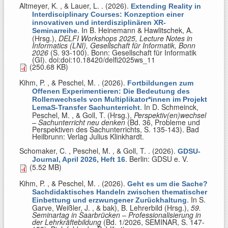
Altmeyer, K. , & Lauer, L.
. (2026).
Extending Reality in
Interdisciplinary Courses: Konzeption einer
innovativen und interdisziplinären XR-
. In
B. Heinemann & Hawlitschek, A.
Seminarreihe
(Hrsg.)
,
DELFI Workshops 2025, Lecture Notes in
Informatics (LNI), Gesellschaft für Informatik, Bonn
2026
(S. 93-100). Bonn: Gesellschaft für Informatik
(GI). doi:doi:10.18420/delfi2025ws_11
(250.68 KB)
Kihm, P. , & Peschel, M.
. (2026).
Fortbildungen zum
Offenen Experimentieren: Die Bedeutung des
Rollenwechsels von Multiplikator*innen im Projekt
. In
D. Schmeinck,
LemaS-Transfer Sachunterricht
Peschel, M. , & Goll, T. (Hrsg.)
,
Perspektiv(en)wechsel
– Sachunterricht neu denken
(Bd. 36, Probleme und
Perspektiven des Sachunterrichts, S. 135-143). Bad
Heilbrunn: Verlag Julius Klinkhardt.
Schomaker, C. , Peschel, M. , & Goll, T.
. (2026).
GDSU-
. Berlin: GDSU e. V.
Journal, April 2026, Heft 16
(5.52 MB)
Kihm, P. , & Peschel, M.
. (2026).
Geht es um die Sache?
Sachdidaktisches Handeln zwischen thematischer
. In
S.
Einbettung und erzwungener Zurückhaltung
Garve, Weißler, J. , & bak), B. Lehrerbild (Hrsg.)
,
59.
Seminartag in Saarbrücken – Professionalisierung in
der Lehrkräftebildung
(Bd. 1/2026, SEMINAR, S. 147-