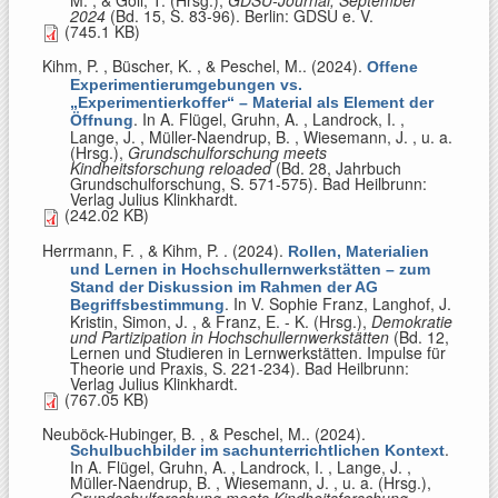
M. , & Goll, T. (Hrsg.)
,
GDSU-Journal, September
2024
(Bd. 15, S. 83-96). Berlin: GDSU e. V.
(745.1 KB)
Kihm, P. , Büscher, K. , & Peschel, M.
. (2024).
Offene
Experimentierumgebungen vs.
„Experimentierkoffer“ – Material als Element der
. In
A. Flügel, Gruhn, A. , Landrock, I. ,
Öffnung
Lange, J. , Müller-Naendrup, B. , Wiesemann, J. , u. a.
(Hrsg.)
,
Grundschulforschung meets
Kindheitsforschung reloaded
(Bd. 28, Jahrbuch
Grundschulforschung, S. 571-575). Bad Heilbrunn:
Verlag Julius Klinkhardt.
(242.02 KB)
Herrmann, F. , & Kihm, P.
. (2024).
Rollen, Materialien
und Lernen in Hochschullernwerkstätten – zum
Stand der Diskussion im Rahmen der AG
. In
V. Sophie Franz, Langhof, J.
Begriffsbestimmung
Kristin, Simon, J. , & Franz, E. - K. (Hrsg.)
,
Demokratie
und Partizipation in Hochschullernwerkstätten
(Bd. 12,
Lernen und Studieren in Lernwerkstätten. Impulse für
Theorie und Praxis, S. 221-234). Bad Heilbrunn:
Verlag Julius Klinkhardt.
(767.05 KB)
Neuböck-Hubinger, B. , & Peschel, M.
. (2024).
.
Schulbuchbilder im sachunterrichtlichen Kontext
In
A. Flügel, Gruhn, A. , Landrock, I. , Lange, J. ,
Müller-Naendrup, B. , Wiesemann, J. , u. a. (Hrsg.)
,