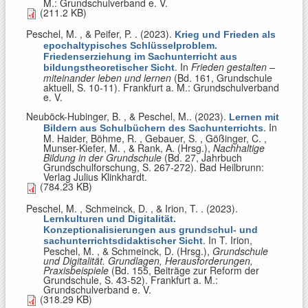
M.: Grundschulverband e. V.
(211.2 KB)
Peschel, M. , & Peifer, P.
. (2023).
Krieg und Frieden als
epochaltypisches Schlüsselproblem.
Friedenserziehung im Sachunterricht aus
. In
Frieden gestalten –
bildungstheoretischer Sicht
miteinander leben und lernen
(Bd. 161, Grundschule
aktuell, S. 10-11). Frankfurt a. M.: Grundschulverband
e. V.
Neuböck-Hubinger, B. , & Peschel, M.
. (2023).
Lernen mit
. In
Bildern aus Schulbüchern des Sachunterrichts
M. Haider, Böhme, R. , Gebauer, S. , Gößinger, C. ,
Munser-Kiefer, M. , & Rank, A. (Hrsg.)
,
Nachhaltige
Bildung in der Grundschule
(Bd. 27, Jahrbuch
Grundschulforschung, S. 267-272). Bad Heilbrunn:
Verlag Julius Klinkhardt.
(784.23 KB)
Peschel, M. , Schmeinck, D. , & Irion, T.
. (2023).
Lernkulturen und Digitalität.
Konzeptionalisierungen aus grundschul- und
. In
T. Irion,
sachunterrichtsdidaktischer Sicht
Peschel, M. , & Schmeinck, D. (Hrsg.)
,
Grundschule
und Digitalität. Grundlagen, Herausforderungen,
Praxisbeispiele
(Bd. 155, Beiträge zur Reform der
Grundschule, S. 43-52). Frankfurt a. M.:
Grundschulverband e. V.
(318.29 KB)