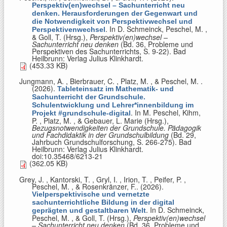
Perspektiv(en)wechsel – Sachunterricht neu
denken. Herausforderungen der Gegenwart und
die Notwendigkeit von Perspektivwechsel und
. In
D. Schmeinck, Peschel, M. ,
Perspektivenwechsel
& Goll, T. (Hrsg.)
,
Perspektiv(en)wechsel –
Sachunterricht neu denken
(Bd. 36, Probleme und
Perspektiven des Sachunterrichts, S. 9-22). Bad
Heilbrunn: Verlag Julius Klinkhardt.
(453.33 KB)
Jungmann, A. , Bierbrauer, C. , Platz, M. , & Peschel, M.
.
(2026).
Tableteinsatz im Mathematik- und
Sachunterricht der Grundschule.
Schulentwicklung und Lehrer*innenbildung im
. In
M. Peschel, Kihm,
Projekt #grundschule-digital
P. , Platz, M. , & Gebauer, L. Marie (Hrsg.)
,
Bezugsnotwendigkeiten der Grundschule. Pädagogik
und Fachdidaktik in der Grundschulbildung
(Bd. 29,
Jahrbuch Grundschulforschung, S. 266-275). Bad
Heilbrunn: Verlag Julius Klinkhardt.
doi:10.35468/6213-21
(362.05 KB)
Grey, J. , Kantorski, T. , Gryl, I. , Irion, T. , Peifer, P. ,
Peschel, M. , & Rosenkränzer, F.
. (2026).
Vielperspektivische und vernetzte
sachunterrichtliche Bildung in der digital
. In
D. Schmeinck,
geprägten und gestaltbaren Welt
Peschel, M. , & Goll, T. (Hrsg.)
,
Perspektiv(en)wechsel
– Sachunterricht neu denken
(Bd. 36, Probleme und