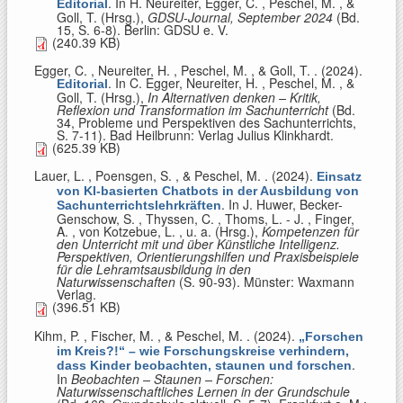
. In
H. Neureiter, Egger, C. , Peschel, M. , &
Editorial
Goll, T. (Hrsg.)
,
GDSU-Journal, September 2024
(Bd.
15, S. 6-8). Berlin: GDSU e. V.
(240.39 KB)
Egger, C. , Neureiter, H. , Peschel, M. , & Goll, T.
. (2024).
. In
C. Egger, Neureiter, H. , Peschel, M. , &
Editorial
Goll, T. (Hrsg.)
,
In Alternativen denken – Kritik,
Reflexion und Transformation im Sachunterricht
(Bd.
34, Probleme und Perspektiven des Sachunterrichts,
S. 7-11). Bad Heilbrunn: Verlag Julius Klinkhardt.
(625.39 KB)
Lauer, L. , Poensgen, S. , & Peschel, M.
. (2024).
Einsatz
von KI-basierten Chatbots in der Ausbildung von
. In
J. Huwer, Becker-
Sachunterrichtslehrkräften
Genschow, S. , Thyssen, C. , Thoms, L. - J. , Finger,
A. , von Kotzebue, L. , u. a. (Hrsg.)
,
Kompetenzen für
den Unterricht mit und über Künstliche Intelligenz.
Perspektiven, Orientierungshilfen und Praxisbeispiele
für die Lehramtsausbildung in den
Naturwissenschaften
(S. 90-93). Münster: Waxmann
Verlag.
(396.51 KB)
Kihm, P. , Fischer, M. , & Peschel, M.
. (2024).
„Forschen
im Kreis?!“ – wie Forschungskreise verhindern,
.
dass Kinder beobachten, staunen und forschen
In
Beobachten – Staunen – Forschen:
Naturwissenschaftliches Lernen in der Grundschule