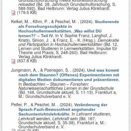
Grundschulforschung meets Kindheitsforschung
reloaded
(Bd. 28, Jahrbuch Grundschulforschung, S.
588-592). Bad Heilbrunn: Verlag Julius Klinkhardt.
(179.5 KB)
Kelkel, M. , Kihm, P. , & Peschel, M.
. (2024).
Studierende
als Forschungssubjekte in
Hochschullernwerkstätten. ‚Was willst DU
. In
V. Sophie Franz, Langhof, J.
lernen?!‘ – Teil IV
Kristin, Simon, J. , & Franz, E. - K. (Hrsg.)
,
Demokratie
und Partizipation in Hochschullernwerkstätten
(Bd. 12,
Lernen und Studieren in Lernwerkstätten. Impulse für
Theorie und Praxis, S. 248-260). Bad Heilbrunn:
Verlag Julius Klinkhardt.
(837.8 KB)
Jungmann, A. , & Poensgen, S.
. (2024).
Und was kommt
nach dem Staunen? (Offenes) Experimentieren mit
.
digitalen Medien dokumentieren und präsentieren
In
Beobachten – Staunen – Forschen:
Naturwissenschaftliches Lernen in der Grundschule
(Bd. 168, Grundschule aktuell, S. 11-13). Frankfurt a.
M.: Grundschulverband e. V.
Peifer, P. , & Peschel, M.
. (2024).
Veränderung der
Sprach-Fach-Bewusstheit angehender
. In
Lehramt studieren,
Sachunterrichtslehrkräfte
Lehrkraft werden, Lehrkraft sein
(Bd. 167,
Grundschule aktuell, S. 35-38). Frankfurt a. M.:
Grundschulverband e. V.
(249.75 KB)