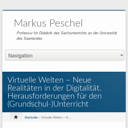
Markus Peschel
Professur für Didaktik des Sachunterrichts an der Universität
des Saarlandes
Virtuelle Welten – Neue
Realitäten in der Digitalität.
Herausforderungen für den
(Grundschul-)Unterricht
Startseite
» Virtuelle Welten – N ...