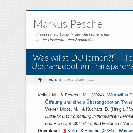
Markus Peschel
Professur für Didaktik des Sachunterrichts
an der Universität des Saarlandes
‚Was willst DU lernen?!‘ – Te
Überangebot an Transparenz 
Startseite
» ‚Was willst DU lerne ...
Kelkel, M. , & Peschel, M.
. (2024).
‚Was willst D
Öffnung und einem Überangebot an Transp
Weber, Moos, M. , & Kucharz, D. (Hrsg.)
,
Hoc
Didaktik und Forschung in innovativen Lernse
und Praxis, S. 304-317). Bad Heilbrunn: Verlag
Download:
Kelkel & Peschel (2024) - ‚Was will