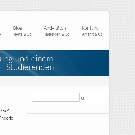
Blog
Aktivitäten
Kontakt
o
News & Co
Tagungen & Co
Anfahrt & Co
ffnung und einem
er Studierenden
Suche
.
n auf
Theorie