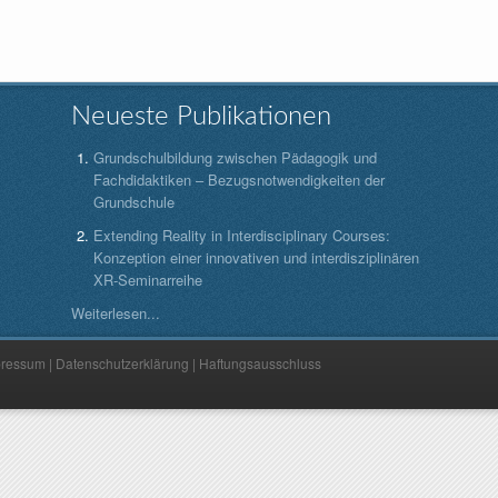
Neueste Publikationen
Grundschulbildung zwischen Pädagogik und
Fachdidaktiken – Bezugsnotwendigkeiten der
Grundschule
Extending Reality in Interdisciplinary Courses:
Konzeption einer innovativen und interdisziplinären
XR-Seminarreihe
Weiterlesen...
pressum
|
Datenschutzerklärung
|
Haftungsausschluss