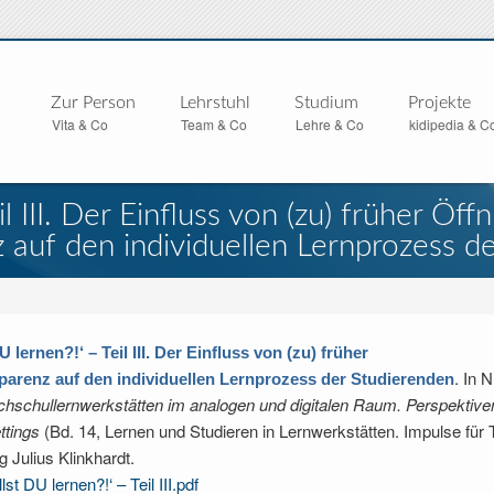
Zur Person
Lehrstuhl
Studium
Projekte
Vita & Co
Team & Co
Lehre & Co
kidipedia & C
il III. Der Einfluss von (zu) früher Ö
auf den individuellen Lernprozess d
U lernen?!‘ – Teil III. Der Einfluss von (zu) früher
. In
N
arenz auf den individuellen Lernprozess der Studierenden
hschullernwerkstätten im analogen und digitalen Raum. Perspektive
ttings
(Bd. 14, Lernen und Studieren in Lernwerkstätten. Impulse für 
 Julius Klinkhardt.
st DU lernen?!‘ – Teil III.pdf