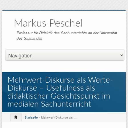
Markus Peschel
Professur für Didaktik des Sachunterrichts an der Universität
des Saarlandes
Mehrwert-Diskurse als Werte-
Diskurse – Usefulness als
didaktischer Gesichtspunkt im
medialen Sachunterricht
Startseite
» Mehrwert-Diskurse als ...