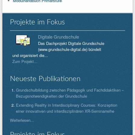
Modulhandbuch Primarstufe
Projekte im Fokus
Digitale Grundschule
Das Dachprojekt Digitale Grundschule
(www.grundschule-digital.de) bündelt
und organisiert die...
Zum Projekt...
Neueste Publikationen
Grundschulbildung zwischen Pädagogik und Fachdidaktiken –
Bezugsnotwendigkeiten der Grundschule
Extending Reality in Interdisciplinary Courses: Konzeption
einer innovativen und interdisziplinären XR-Seminarreihe
Weiterlesen...
Projekte im Fokus