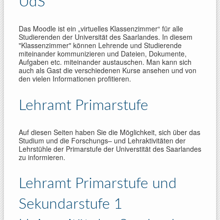
UdS
Das Moodle ist ein „virtuelles Klassenzimmer“ für alle
Studierenden der Universität des Saarlandes. In diesem
"Klassenzimmer" können Lehrende und Studierende
miteinander kommunizieren und Dateien, Dokumente,
Aufgaben etc. miteinander austauschen. Man kann sich
auch als Gast die verschiedenen Kurse ansehen und von
den vielen Informationen profitieren.
Lehramt Primarstufe
Auf die­sen Seiten haben Sie die Mög­lich­keit, sich über das
Stu­dium und die For­schungs– und Lehr­ak­ti­vi­tä­ten der
Lehrstühle der Primarstufe der Universtität des Saarlandes
zu infor­mie­ren.
Lehramt Primarstufe und
Sekundarstufe 1