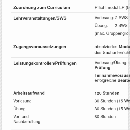
Zuordnung zum
Curriculum
Pflichtmodul LP (
Vorlesung: 2 SWS
Lehrveranstaltungen
/SWS
Übung: 2 SWS
(max. Gruppengröß
Zugangs
voraussetzungen
absolviertes
Modu
des Sachunterrich
Vorlesung/Übung: 
Leistungskontrollen/
Prüfungen
Prüfung
Te
ilnahmevoraus
erfolgreiche
Bearb
Arbeitsaufwand
120 Stunden
Vorlesung
30 Stunden (15 W
Übung
30 Stunden (15 W
Vor- und
60 Stunden
Nachbereitung