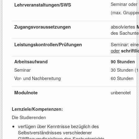
Seminar oder
Lehrveranstaltungen/
SWS
(max. Gruppe
Zugangs
voraussetzungen
absolviertes
M
des Sachunter
Leistungskontrollen/
Prüfungen
Seminar: ein
oder
schriftl
Arbeitsaufwand
90 Stunden
Seminar
30 Stunden (
Vor- und Nachbereitung
60 Stunden
Modulnote
unbenotet
Lernziele/Kompetenzen:
Die Studierenden
verfügen über Kenntnisse bezüglich des
Selbstverständnisses verschiedener
GWBezugsdisziplinen des Sachunterrichts.