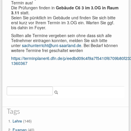
Termin aus!
Die Prüfungen finden in
Gebäude C6 3 im 3.OG in Raum
3.11
statt.
Seien Sie pünktlich im Gebäude und finden Sie sich bitte
erst kurz vor Ihrem Termin im 3.OG ein. Warten Sie ggf.
bis dahin im Foyer.
Sollten alle Termine vergeben sein ohne dass sich alle
Teilnehmer eintragen konnten, melden Sie sich bitte
unter
sachunterricht@uni-saarland.de
. Bei Bedarf können
weitere Termine frei geschaltet werden
https://terminplaner6.dfn.de/p/eedbd09c4f9a7f5410f6709b80f23
1360367
Suche
Tags
Lehre
(146)
Examen
(40)