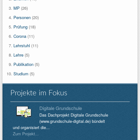
MP
(26)
Personen
(20)
Prüfung
(18)
Corona
(11)
Lehrstuhl
(11)
Lehre
(5)
Publikation
(5)
Studium
(5)
Projekte im Fokus
Digitale Grundschule
Das Dachprojekt Digitale Grundschule
(www.grundschule-digital.de) bündelt
und organisiert die...
Zum Projekt...