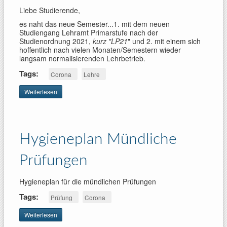
Liebe Studierende,
es naht das neue Semester...1. mit dem neuen
Studiengang Lehramt Primarstufe nach der
Studienordnung 2021,
kurz "LP21
" und 2. mit einem sich
hoffentlich nach vielen Monaten/Semestern wieder
langsam normalisierenden Lehrbetrieb.
Tags:
Corona
Lehre
Weiterlesen
über Corona-
Update:
Didaktik des
Sachunterrichts
Hygieneplan Mündliche
Prüfungen
Hygieneplan für die mündlichen Prüfungen
Tags:
Prüfung
Corona
Weiterlesen
über
Hygieneplan