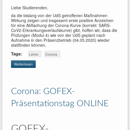
Liebe Studierenden,
da die bislang von der UdS getroffenen Maßnahmen
Wirkung zeigen und insgesamt erste positive Anzeichen
für eine Abflachung der Corona-Kurve (korrekt: SARS-
CoV2-Erkrankungsverlaufskurve) gibt, hoffen wir, dass die
Prüfungen (Modul 4) wie von der UdS geplant nach
Aufnahme in den Präsenzbetrieb (04.05.2020) wieder
stattfinden können.
Tags:
Lehre
Corona
Weiterlesen
über
Corona:
Mündliche
Prüfungen
Modul 4,
Corona: GOFEX-
März-
Termin,
Update2
Präsentationstag ONLINE
GOFEX-