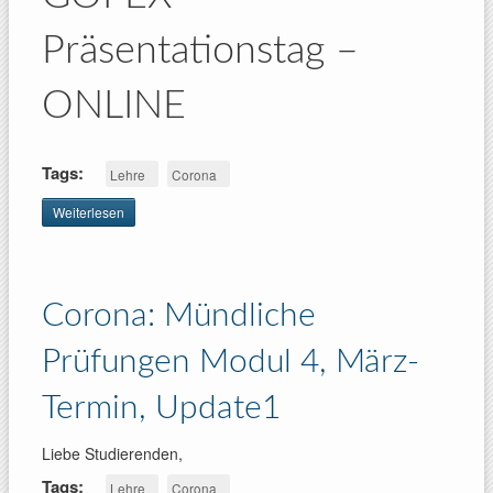
Präsentationstag –
ONLINE
Tags:
Lehre
Corona
Weiterlesen
über Corona:
GOFEX-
Präsentationstag
ONLINE
Corona: Mündliche
Prüfungen Modul 4, März-
Termin, Update1
Liebe Studierenden,
Tags:
Lehre
Corona