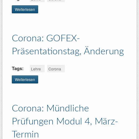
Weiterlesen
über
Corona:
Mündliche
Prüfungen
Modul 4,
Corona: GOFEX-
März-
Termin,
Update1
Präsentationstag, Änderung
Tags:
Lehre
Corona
Weiterlesen
über Corona:
GOFEX-
Präsentationstag,
Änderung
Corona: Mündliche
Prüfungen Modul 4, März-
Termin