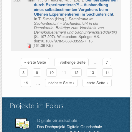
2021
Demokratielernen
durch Experimentieren?! – Aushandlung
eines selbstbestimmten Vorgehens beim
.
Offenen Experimentieren im Sachunterricht
In
T. Simon (Hrsg.)
,
Demokratie im
Sachunterricht – Sachunterricht in der
Demokratie. Beiträge zum Verhältnis von
Demokratie(lernen) und Sachunterricht(sdidaktik)
(S. 197-207). Wiesbaden: Springer VS.
doi:10.1007/978-3-658-33555-7_15
(161.39 KB)
« erste Seite
‹ vorherige Seite
…
7
Seiten
8
9
10
11
12
13
14
15
…
nächste Seite ›
letzte Seite »
Projekte im Fokus
Digitale Grundschule
Das Dachprojekt Digitale Grundschule