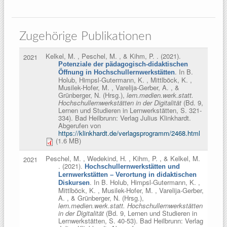
Zugehörige Publikationen
Kelkel, M. , Peschel, M. , & Kihm, P.
. (2021).
2021
Potenziale der pädagogisch-didaktischen
. In
B.
Öffnung in Hochschullernwerkstätten
Holub, Himpsl-Gutermann, K. , Mittlböck, K. ,
Musilek-Hofer, M. , Varelija-Gerber, A. , &
Grünberger, N. (Hrsg.)
,
lern.medien.werk.statt.
Hochschullernwerkstätten in der Digitalität
(Bd. 9,
Lernen und Studieren in Lernwerkstätten, S. 321-
334). Bad Heilbrunn: Verlag Julius Klinkhardt.
Abgerufen von
https://klinkhardt.de/verlagsprogramm/2468.html
(1.6 MB)
Peschel, M. , Wedekind, H. , Kihm, P. , & Kelkel, M.
2021
. (2021).
Hochschullernwerkstätten und
Lernwerkstätten – Verortung in didaktischen
. In
B. Holub, Himpsl-Gutermann, K. ,
Diskursen
Mittlböck, K. , Musilek-Hofer, M. , Varelija-Gerber,
A. , & Grünberger, N. (Hrsg.)
,
lern.medien.werk.statt. Hochschullernwerkstätten
in der Digitalität
(Bd. 9, Lernen und Studieren in
Lernwerkstätten, S. 40-53). Bad Heilbrunn: Verlag