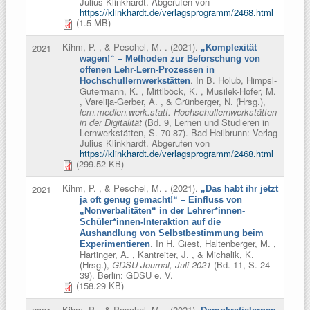
Julius Klinkhardt. Abgerufen von
https://klinkhardt.de/verlagsprogramm/2468.html
(1.5 MB)
Kihm, P. , & Peschel, M.
. (2021).
2021
„Komplexität
wagen!“ – Methoden zur Beforschung von
offenen Lehr-Lern-Prozessen in
. In
B. Holub, Himpsl-
Hochschullernwerkstätten
Gutermann, K. , Mittlböck, K. , Musilek-Hofer, M.
, Varelija-Gerber, A. , & Grünberger, N. (Hrsg.)
,
lern.medien.werk.statt. Hochschullernwerkstätten
in der Digitalität
(Bd. 9, Lernen und Studieren in
Lernwerkstätten, S. 70-87). Bad Heilbrunn: Verlag
Julius Klinkhardt. Abgerufen von
https://klinkhardt.de/verlagsprogramm/2468.html
(299.52 KB)
Kihm, P. , & Peschel, M.
. (2021).
2021
„Das habt ihr jetzt
ja oft genug gemacht!“ – Einfluss von
„Nonverbalitäten“ in der Lehrer*innen-
Schüler*innen-Interaktion auf die
Aushandlung von Selbstbestimmung beim
. In
H. Giest, Haltenberger, M. ,
Experimentieren
Hartinger, A. , Kantreiter, J. , & Michalik, K.
(Hrsg.)
,
GDSU-Journal, Juli 2021
(Bd. 11, S. 24-
39). Berlin: GDSU e. V.
(158.29 KB)
Kihm, P. , & Peschel, M.
. (2021).