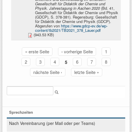
Gesellschaft für Didaktik der Chemie und
Physik. Jahrestagung in Aachen 2020
(Bd. 41,
Gesellschaft für Didaktik der Chemie und Physik
(GDCP), S. 378-381). Regensburg: Gesellschaft
für Didaktik der Chemie und Physik (GDCP).
Abgerufen von
https://www.gdcp-ev.de/wp-
content/tb2021/TB2021_378_Lauer.pdf
(943.53 KB)
« erste Seite
‹ vorherige Seite
1
Seiten
2
3
4
5
6
7
8
nächste Seite ›
letzte Seite »
Suche
Sprechzeiten
Nach Vereinbarung (per Mail oder per Teams)