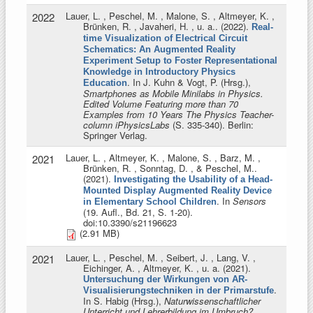
Lauer, L. , Peschel, M. , Malone, S. , Altmeyer, K. ,
2022
Brünken, R. , Javaheri, H. , u. a.
. (2022).
Real-
time Visualization of Electrical Circuit
Schematics: An Augmented Reality
Experiment Setup to Foster Representational
Knowledge in Introductory Physics
. In
J. Kuhn & Vogt, P. (Hrsg.)
,
Education
Smartphones as Mobile Minilabs in Physics.
Edited Volume Featuring more than 70
Examples from 10 Years The Physics Teacher-
column iPhysicsLabs
(S. 335-340). Berlin:
Springer Verlag.
Lauer, L. , Altmeyer, K. , Malone, S. , Barz, M. ,
2021
Brünken, R. , Sonntag, D. , & Peschel, M.
.
(2021).
Investigating the Usability of a Head-
Mounted Display Augmented Reality Device
. In
Sensors
in Elementary School Children
(19. Aufl., Bd. 21, S. 1-20).
doi:10.3390/s21196623
(2.91 MB)
Lauer, L. , Peschel, M. , Seibert, J. , Lang, V. ,
2021
Eichinger, A. , Altmeyer, K. , u. a
. (2021).
Untersuchung der Wirkungen von AR-
.
Visualisierungstechniken in der Primarstufe
In
S. Habig (Hrsg.)
,
Naturwissenschaftlicher
Unterricht und Lehrerbildung im Umbruch?