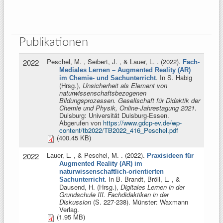
Publikationen
Peschel, M. , Seibert, J. , & Lauer, L.
. (2022).
2022
Fach-
Mediales Lernen – Augmented Reality (AR)
. In
S. Habig
im Chemie- und Sachunterricht
(Hrsg.)
,
Unsicherheit als Element von
naturwissenschaftsbezogenen
Bildungsprozessen. Gesellschaft für Didaktik der
Chemie und Physik, Online-Jahrestagung 2021
.
Duisburg: Universität Duisburg-Essen.
Abgerufen von
https://www.gdcp-ev.de/wp-
content/tb2022/TB2022_416_Peschel.pdf
(400.45 KB)
Lauer, L. , & Peschel, M.
. (2022).
2022
Praxisideen für
Augmented Reality (AR) im
naturwissenschaftlich-orientierten
. In
B. Brandt, Bröll, L. , &
Sachunterricht
Dausend, H. (Hrsg.)
,
Digitales Lernen in der
Grundschule III. Fachdidaktiken in der
Diskussion
(S. 227-238). Münster: Waxmann
Verlag.
(1.95 MB)